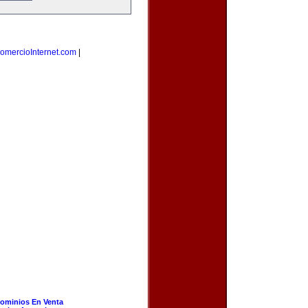
omercioInternet.com
|
ominios En Venta