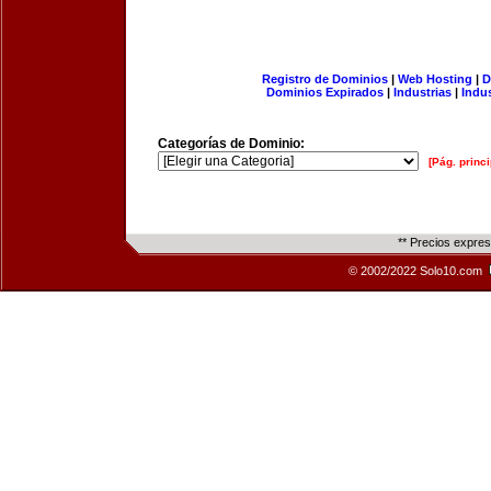
Registro de Dominios
|
Web Hosting
|
D
Dominios Expirados
|
Industrias
|
Indu
Categorías de Dominio:
[Pág. princi
** Precios expre
© 2002/2022 Solo10.com