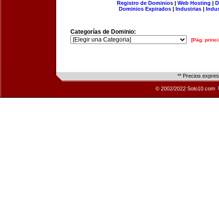
Registro de Dominios
|
Web Hosting
|
D
Dominios Expirados
|
Industrias
|
Indu
Categorías de Dominio:
[Pág. princi
** Precios expre
© 2002/2022 Solo10.com