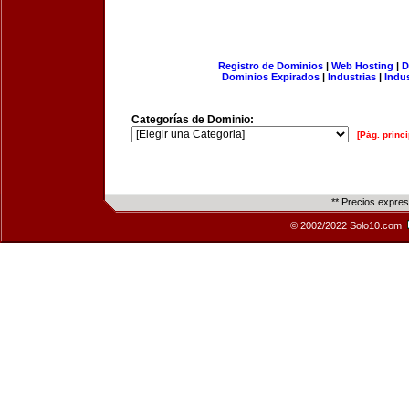
Registro de Dominios
|
Web Hosting
|
D
Dominios Expirados
|
Industrias
|
Indu
Categorías de Dominio:
[Pág. princi
** Precios expre
© 2002/2022 Solo10.com