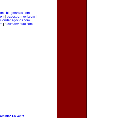
com
|
blogmarcas.com
|
com
|
pagospormovil.com
|
cciondenegocios.com
|
om
|
tucumanvirtual.com
|
ominios En Venta