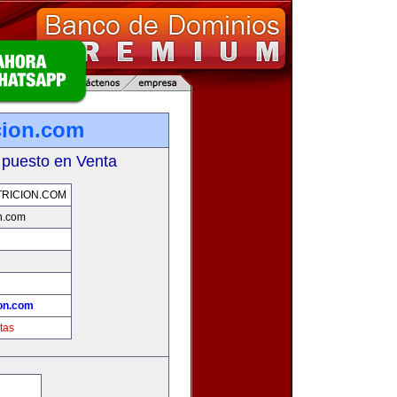
cion.com
 puesto en Venta
RICION.COM
n.com
on.com
tas