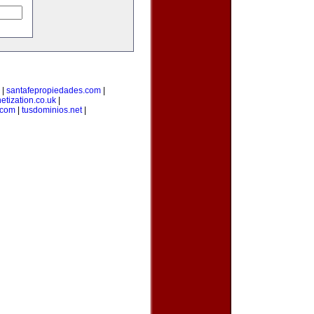
|
santafepropiedades.com
|
netization.co.uk
|
.com
|
tusdominios.net
|