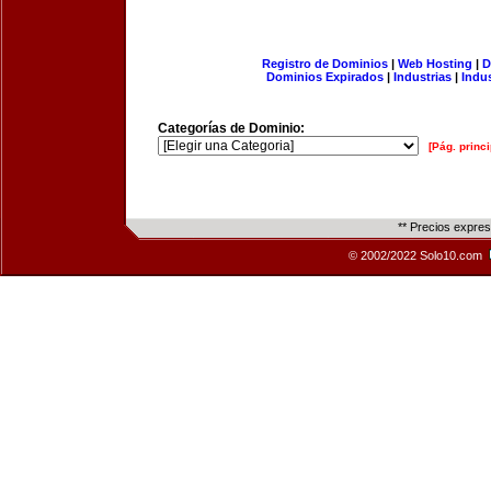
Registro de Dominios
|
Web Hosting
|
D
Dominios Expirados
|
Industrias
|
Indu
Categorías de Dominio:
[Pág. princi
** Precios expre
© 2002/2022 Solo10.com