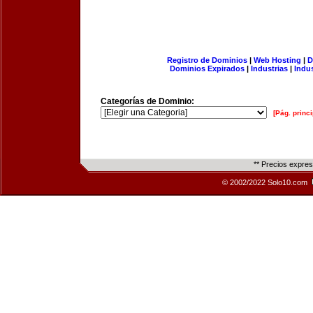
Registro de Dominios
|
Web Hosting
|
D
Dominios Expirados
|
Industrias
|
Indu
Categorías de Dominio:
[Pág. princi
** Precios expre
© 2002/2022 Solo10.com