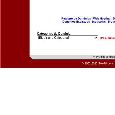
Registro de Dominios
|
Web Hosting
|
D
Dominios Expirados
|
Industrias
|
Indu
Categorías de Dominio:
[Pág. princi
** Precios expre
© 2002/2022 Solo10.com