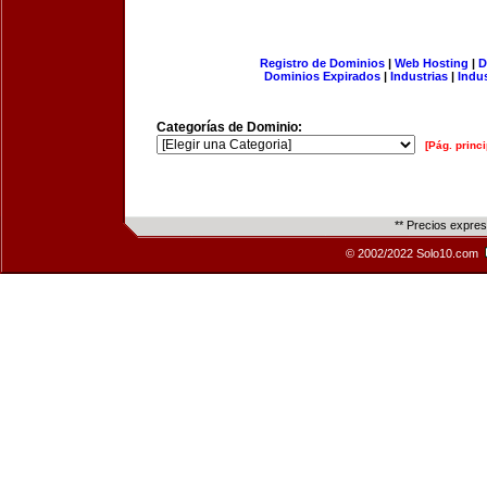
Registro de Dominios
|
Web Hosting
|
D
Dominios Expirados
|
Industrias
|
Indu
Categorías de Dominio:
[Pág. princi
** Precios expre
© 2002/2022 Solo10.com