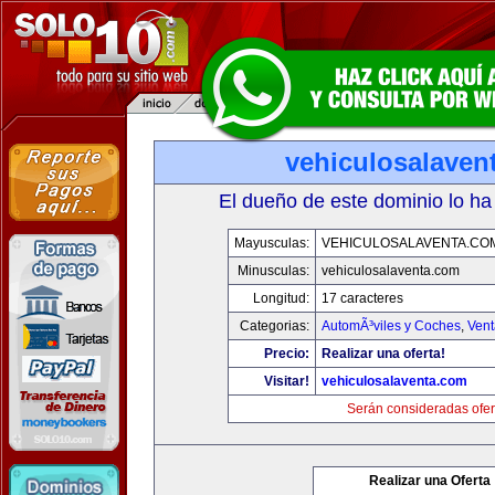
vehiculosalaven
El dueño de este dominio lo ha
Mayusculas:
VEHICULOSALAVENTA.CO
Minusculas:
vehiculosalaventa.com
Longitud:
17 caracteres
Categorias:
AutomÃ³viles y Coches
,
Vent
Precio:
Realizar una oferta!
Visitar!
vehiculosalaventa.com
Serán consideradas ofer
Realizar una Oferta