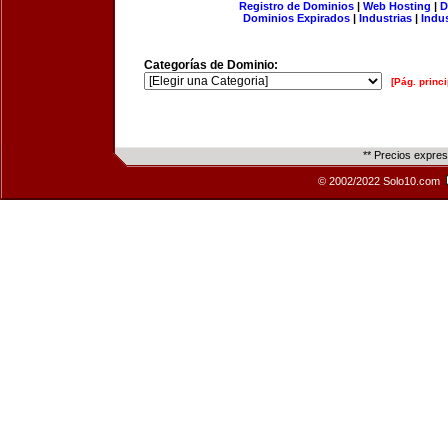
Registro de Dominios
|
Web Hosting
|
D
Dominios Expirados
|
Industrias
|
Indu
Categorías de Dominio:
[Pág. princi
** Precios expre
© 2002/2022 Solo10.com